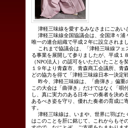
津軽三味線を愛するみなさまにごあい
津軽三味線全国協議会は、全国津々浦
唯一の連合組織で平成２年に設立されま
これまで協議会は、「津軽三味線フェ
る事業を展開して参りましたが、平成１
（NPO法人）の認可をいただいたことを
１９年より青森市、青森商工会議所、青
どの協力を得て「津軽三味線日本一決定
昨今、津軽三味線は、「曲弾き」偏重
この大会は「曲弾き」だけではなく「唄
し、真に実力のある日本一の奏者を決め
あるべき姿を守り、優れた奏者の育成に
す。
津軽三味線は、いまや、世界に羽ばた
はこのことを肝に銘じて、これからもそ
すので、なにとぞ、ご支援をたまわりま